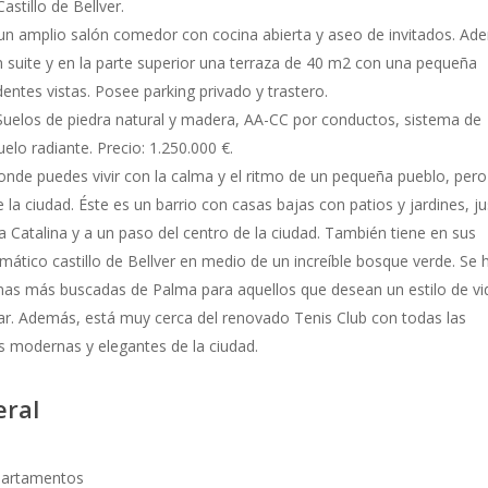
astillo de Bellver.
ne un amplio salón comedor con cocina abierta y aseo de invitados. A
 suite y en la parte superior una terraza de 40 m2 con una pequeña
entes vistas. Posee parking privado y trastero.
: Suelos de piedra natural y madera, AA-CC por conductos, sistema de
elo radiante. Precio: 1.250.000 €.
onde puedes vivir con la calma y el ritmo de un pequeña pueblo, per
e la ciudad. Éste es un barrio con casas bajas con patios y jardines, j
 Catalina y a un paso del centro de la ciudad. También tiene en sus
mático castillo de Bellver en medio de un increíble bosque verde. Se 
nas más buscadas de Palma para aquellos que desean un estilo de vi
liar. Además, está muy cerca del renovado Tenis Club con todas las
s modernas y elegantes de la ciudad.
eral
artamentos