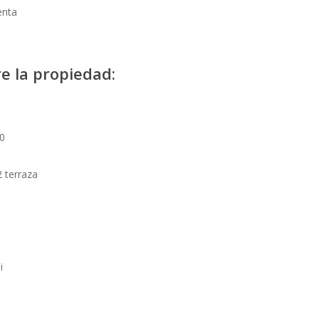
enta
e la propiedad:
0
 terraza
i