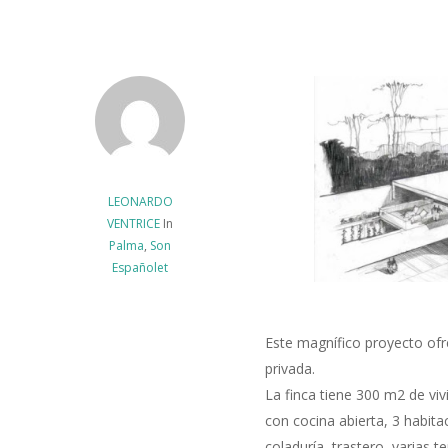
LEONARDO
VENTRICE
In
Palma
,
Son
Españolet
Este magnífico proyecto ofr
privada.
La finca tiene 300 m2 de vi
con cocina abierta, 3 habita
coladuría, trastero, varias t