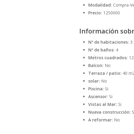
Modalidad:
Compra-V
Precio:
1250000
Información sobr
Nº de habitaciones:
3
Nº de baños:
4
Metros cuadrados:
12
Balcon:
No
Terraza / patio:
40 m2
solar:
No
Piscina:
Si
Ascensor:
Si
Vistas al Mar:
Si
Nueva construcción:
S
A reformar:
No