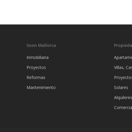
Soon Mallorca
Propied
Inmobiliaria
Apartame
Proyectos
Villas, C
Reformas
Proyecto
Mantenimiento
Solares
Alquilere
Comercia