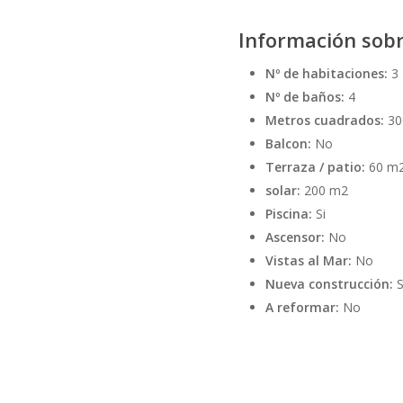
Información sobr
Nº de habitaciones:
3
Nº de baños:
4
Metros cuadrados:
30
Balcon:
No
Terraza / patio:
60 m2
solar:
200 m2
Piscina:
Si
Ascensor:
No
Vistas al Mar:
No
Nueva construcción:
S
A reformar:
No