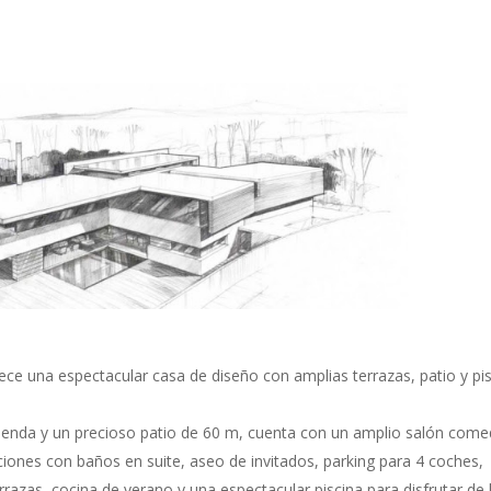
ece una espectacular casa de diseño con amplias terrazas, patio y pi
vienda y un precioso patio de 60 m, cuenta con un amplio salón come
ciones con baños en suite, aseo de invitados, parking para 4 coches,
errazas, cocina de verano y una espectacular piscina para disfrutar de 