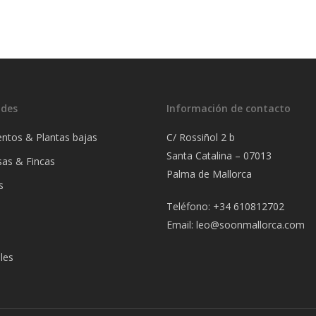
ades
Información de contacto
ntos & Plantas bajas
C/ Rossiñol 2 b
Santa Catalina – 07013
asas & Fincas
Palma de Mallorca
s
Teléfono: +34 610812702
Email:
leo@soonmallorca.com
s
les