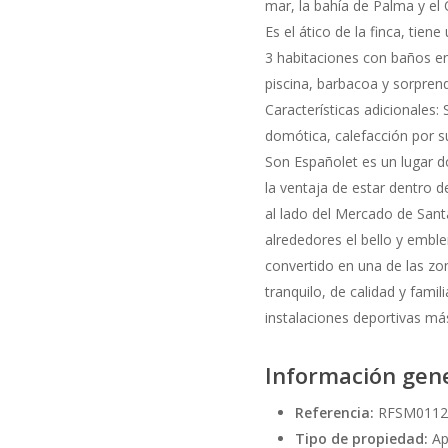
mar, la bahía de Palma y el C
Es el ático de la finca, tie
3 habitaciones con baños en
piscina, barbacoa y sorprend
Características adicionales
domótica, calefacción por su
Son Españolet es un lugar d
la ventaja de estar dentro d
al lado del Mercado de Santa
alrededores el bello y emble
convertido en una de las zo
tranquilo, de calidad y fami
instalaciones deportivas má
Información gen
Referencia:
RFSM0112
Tipo de propiedad:
Ap