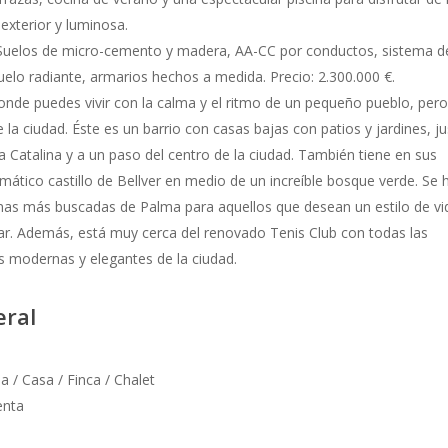
 exterior y luminosa.
: Suelos de micro-cemento y madera, AA-CC por conductos, sistema d
uelo radiante, armarios hechos a medida. Precio: 2.300.000 €.
onde puedes vivir con la calma y el ritmo de un pequeño pueblo, per
e la ciudad. Éste es un barrio con casas bajas con patios y jardines, j
 Catalina y a un paso del centro de la ciudad. También tiene en sus
mático castillo de Bellver en medio de un increíble bosque verde. Se 
nas más buscadas de Palma para aquellos que desean un estilo de vi
liar. Además, está muy cerca del renovado Tenis Club con todas las
s modernas y elegantes de la ciudad.
eral
lla / Casa / Finca / Chalet
enta