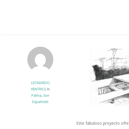
Skip
to
main
content
LEONARDO
VENTRICE
In
Palma
,
Son
Españolet
Este fabuloso proyecto ofre