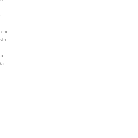
e
o con
usto
ha
da